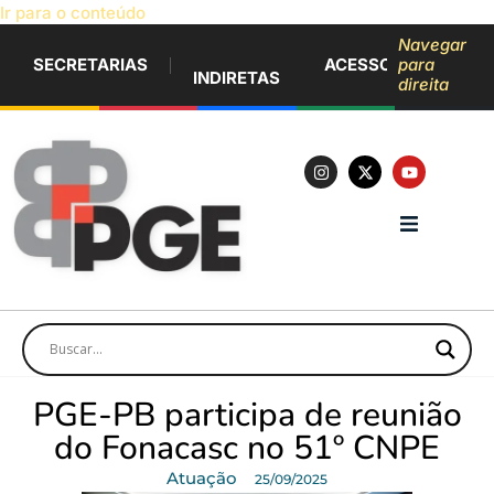
Ir para o conteúdo
Navegar
SECRETARIAS
ACESSO À INFORM
para
INDIRETAS
direita
PGE-PB participa de reunião
do Fonacasc no 51º CNPE
Atuação
25/09/2025