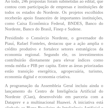
Ao todo, 246 propostas foram submetidas ao edital, que
contou com participação de empresas e instituições de
todos os estados do Nordeste. Os projetos escolhidos
receberão apoio financeiro de importantes instituições,
como
Caixa Econômica Federal
,
BNDES
,
Banco do
Nordeste
,
Banco do Brasil
,
Finep
e
Sudene
.
Presidindo o Consórcio Nordeste, o governador do
Piauí,
Rafael Fonteles
,
destacou que a ação amplia o
crédito produtivo e fortalece setores estratégicos da
economia regional. Segundo ele, os investimentos
contribuirão diretamente para elevar índices como
renda média e PIB per capita. Entre as áreas priorizadas
estão
transição energética
,
agropecuária
,
turismo
,
economia digital
e
economia criativa
.
A programação da Assembleia Geral incluiu ainda o
lançamento do
Centro de Inteligência Artificial do
Nordeste (Cian)
, desenvolvido em parceria com a
Dataprev
e a multinacional
Huawei
. A iniciativa está
alinhada ao Plano Brasileiro de Inteligência Artificial e