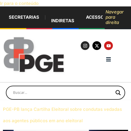
Ir para o conteúdo
Navegar
SECRETARIAS
ACESSO À INFORM
para
INDIRETAS
direita
PGE-PB lança Cartilha Eleitoral sobre condutas vedadas
aos agentes públicos em ano eleitoral