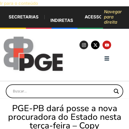
Ir para o conteúdo
Navegar
SECRETARIAS
ACESSO À INFORM
para
INDIRETAS
direita
PGE-PB dará posse a nova
procuradora do Estado nesta
terça-feira – Copy