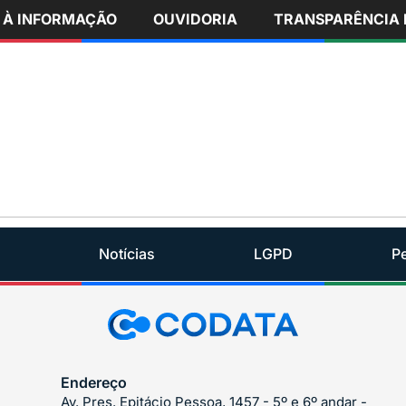
 À INFORMAÇÃO
OUVIDORIA
TRANSPARÊNCIA 
Notícias
LGPD
P
Endereço
Av. Pres. Epitácio Pessoa, 1457 - 5º e 6º andar -