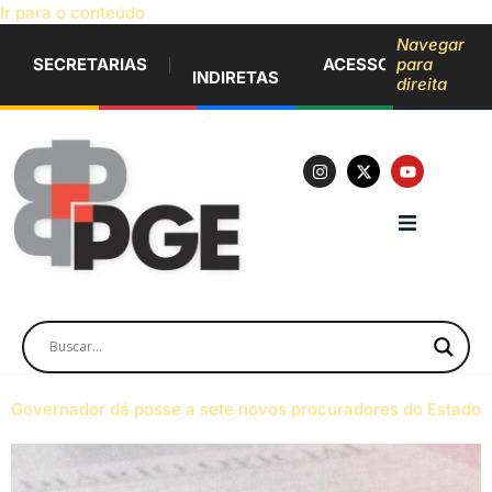
Ir para o conteúdo
Navegar
SECRETARIAS
ACESSO À INFORM
para
INDIRETAS
direita
Governador dá posse a sete novos procuradores do Estado