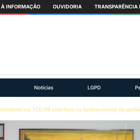
 À INFORMAÇÃO
OUVIDORIA
TRANSPARÊNCIA 
Notícias
LGPD
P
terpoderes no TCE-PB com foco no fortalecimento da gestã