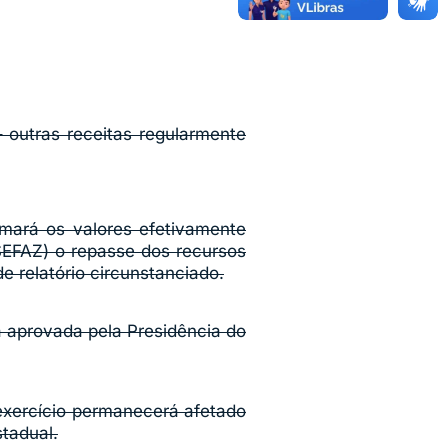
– outras receitas regularmente
ormará os valores efetivamente
SEFAZ) o repasse dos recursos
e relatório circunstanciado.
ca aprovada pela Presidência do
 exercício permanecerá afetado
stadual.