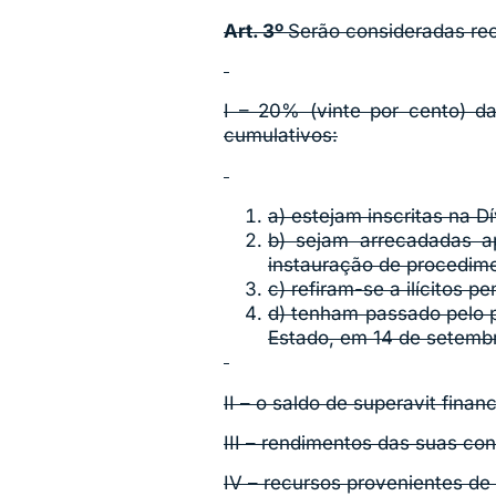
Art. 3º
Serão consideradas re
I – 20% (vinte por cento) d
cumulativos:
a) estejam inscritas na Dí
b) sejam arrecadadas ap
instauração de procedimen
c) refiram-se a ilícitos pe
d) tenham passado pelo pr
Estado, em 14 de setemb
II – o saldo de superavit finan
III – rendimentos das suas con
IV – recursos provenientes de 