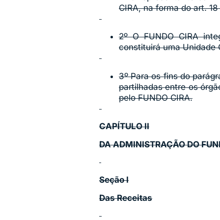
CIRA, na forma do art. 1
2º O FUNDO CIRA integr
constituirá uma Unidade 
3º Para os fins do parágr
partilhadas entre os órg
pelo FUNDO CIRA.
CAPÍTULO II
DA ADMINISTRAÇÃO DO FU
Seção I
Das Receitas