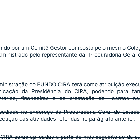
ido por um Comitê Gestor composto pelo mesmo Colegia
administrado pelo representante da Procuradoria Geral d
ministração do FUNDO CIRA terá como atribuição execu
nicação da Presidência do CIRA, podendo para tan
entárias, financeiras e de prestação de contas n
diado no endereço da Procuradoria Geral do Estado, 
xecução das atividades referidas no parágrafo anterior.
CIRA serão aplicadas a partir do mês seguinte ao da 