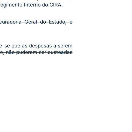
Regimento Interno do CIRA.
uradoria Geral do Estado, e
ende-se que as despesas a serem
cio, não puderem ser custeadas