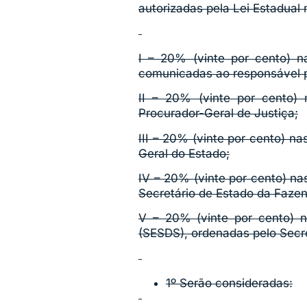
autorizadas pela Lei Estadual 
I – 20% (vinte por cento) 
comunicadas ao responsável p
II – 20% (vinte por cento) 
Procurador-Geral de Justiça;
III – 20% (vinte por cento) n
Geral do Estado;
IV – 20% (vinte por cento) n
Secretário de Estado da Fazen
V – 20% (vinte por cento) 
(SESDS), ordenadas pelo Secre
1º Serão consideradas: