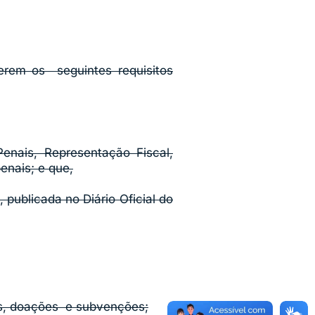
erem os seguintes requisitos
enais, Representação Fiscal,
enais; e que,
 publicada no Diário Oficial do
ais, doações e subvenções;