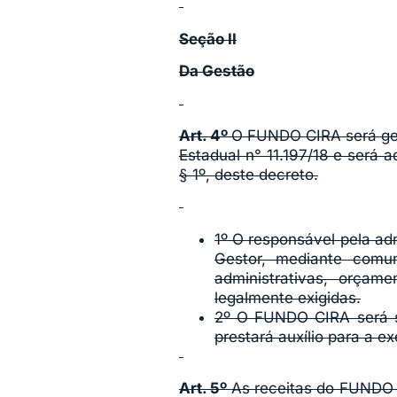
Seção II
Da Gestão
Art. 4º
O FUNDO CIRA será ger
Estadual n° 11.197/18 e será 
§ 1º, deste decreto.
1º O responsável pela ad
Gestor, mediante comu
administrativas, orçam
legalmente exigidas.
2º O FUNDO CIRA será se
prestará auxílio para a e
Art. 5º
As receitas do FUNDO 