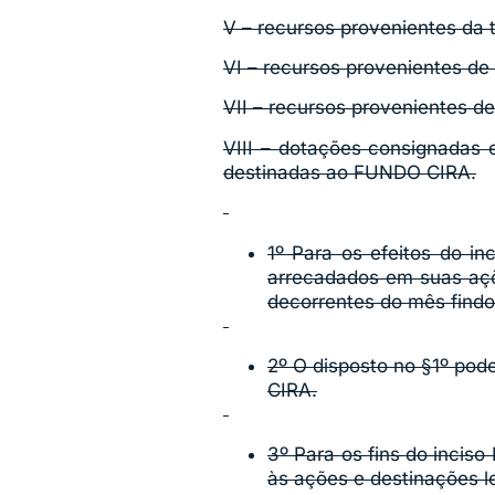
V – recursos provenientes da 
VI – recursos provenientes de
VII – recursos provenientes d
VIII – dotações consignadas e
destinadas ao FUNDO CIRA.
1º Para os efeitos do in
arrecadados em suas açõ
decorrentes do mês findo
2º O disposto no §1º pode
CIRA.
3º Para os fins do incis
às ações e destinações l