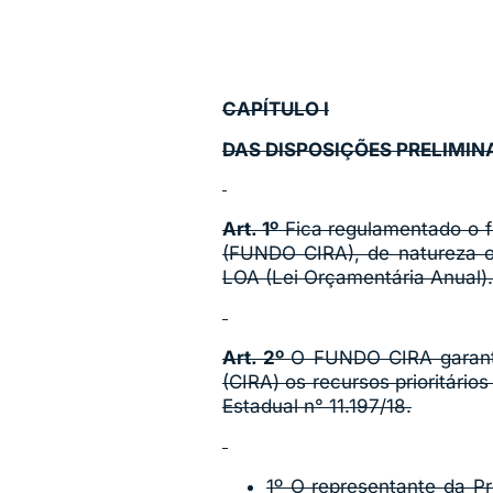
CAPÍTULO I
DAS DISPOSIÇÕES PRELIMIN
Art. 1º
Fica regulamentado o 
(FUNDO CIRA), de natureza o
LOA (Lei Orçamentária Anual).
Art. 2º
O FUNDO CIRA garanti
(CIRA) os recursos prioritário
Estadual n° 11.197/18.
1º O representante da P