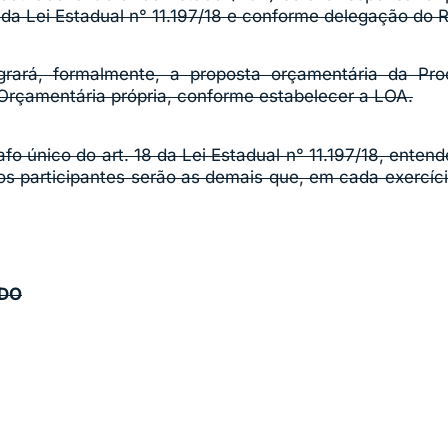
8 da Lei Estadual n° 11.197/18 e conforme delegação do 
ará, formalmente, a proposta orçamentária da Proc
Orçamentária própria, conforme estabelecer a LOA.
afo único do art. 18 da Lei Estadual n° 11.197/18, ent
ãos participantes serão as demais que, em cada exercí
NDO