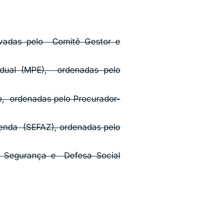
ovadas pelo Comitê Gestor e
tadual (MPE), ordenadas pelo
do, ordenadas pelo Procurador-
zenda (SEFAZ), ordenadas pelo
a Segurança e Defesa Social