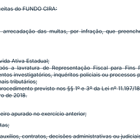
ceitas do FUNDO CIRA:
a arrecadação das multas, por infração, que preench
vida Ativa Estadual;
ós a lavratura de Representação Fiscal para Fins P
tos investigatórios, inquéritos policiais ou processos p
nais tributários;
ocedimento previsto nos §§ 1º e 3º da Lei nº 11.197/18,
ro de 2018.
ceiro apurado no exercício anterior;
tas;
auxílios, contratos, decisões administrativas ou judici