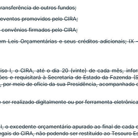
transferência de outros fundos;
 eventos promovidos pelo CIRA;
e convênios firmados pelo CIRA;
m Leis Orçamentárias e seus créditos adicionais; IX 
ciso I, o CIRA, até o dia 20 (vinte) de cada mês, inf
es e requisitará à Secretaria de Estado da Fazenda (
, por meio de ofício da sua Presidência, acompanhado d
 ser realizado digitalmente ou por ferramenta eletrôni
o II, o excedente orçamentário apurado ao final de cada
egais do CIRA, não podendo ser restituído ao Tesouro E