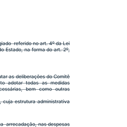
do referido no art. 4º da Lei
o Estado, na forma do art. 2º,
tar as deliberações do Comitê
to adotar todas as medidas
ecessárias, bem como outras
cuja estrutura administrativa
sua arrecadação, nas despesas